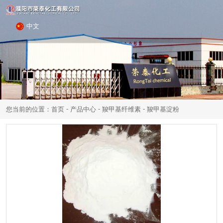
中文
-
-
-
您当前的位置：首页
产品中心
羧甲基纤维素
羧甲基淀粉