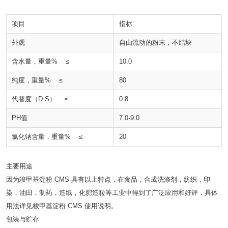
项目
指标
外观
自由流动的粉末，不结块
含水量，重量% ≤
10.0
纯度，重量% ≤
80
代替度（D.S） ≥
0.8
PH值
7.0-9.0
氯化钠含量，重量% ≤
20
主要用途
因为竣甲基淀粉 CMS 具有以上特点，在食品，合成洗涤剂，纺织，印
染，油田，制药，造纸，化肥造粒等工业中得到了广泛应用和好评，具体
用法详见梭甲基淀粉 CMS 使用说明。
包装与贮存