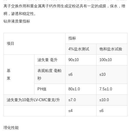
离子交换作用和重金属离子钙作用生成淀粉还具有一定的成膜，保水，增
稠，渗透和稳定性。
钻井液质量指标
指标
项目
4%盐水测试
饱和盐水试验
滤失量 毫升
90±10
100±10
基
表观粘度 毫帕
≤6
≤10
浆
秒
PH值
80±1.0
7.5±1.0
滤失量为10毫升LV-CMC量克/升
≤7.0
≤10.0
≤4
≤6
理化性能