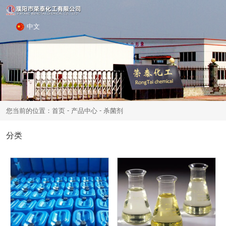
中文
-
-
您当前的位置：首页
产品中心
杀菌剂
分类
聚丙烯酰胺
PAC聚合氯化铝
羧甲基纤维素
阻垢缓蚀剂
粘泥剥离剂
杀菌灭藻剂
杀菌剂
除藻剂